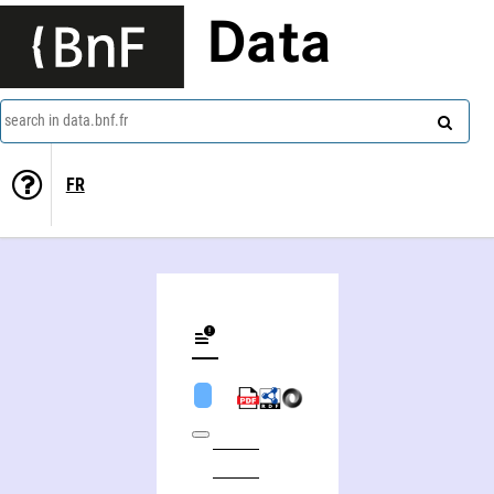
Data
search in data.bnf.fr
FR