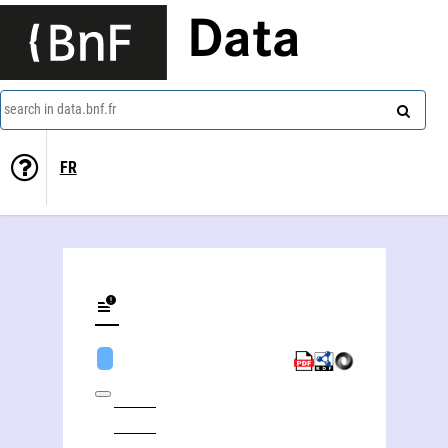
Data
search in data.bnf.fr
FR