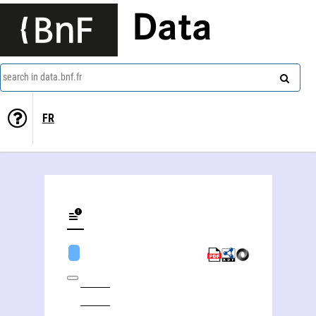
Data
search in data.bnf.fr
FR