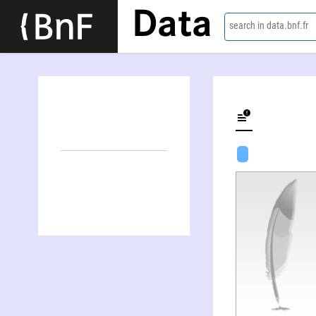
Data
search in data.bnf.fr