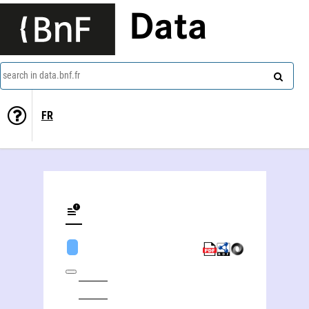
Data
search in data.bnf.fr
FR