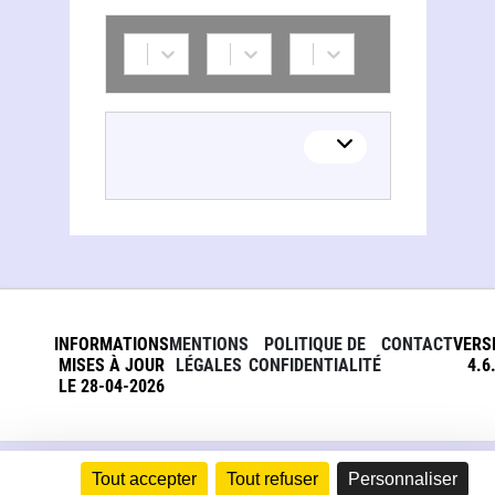
INFORMATIONS
MENTIONS
POLITIQUE DE
CONTACT
VERS
MISES À JOUR
LÉGALES
CONFIDENTIALITÉ
4.6
LE 28-04-2026
Tout accepter
Tout refuser
Personnaliser