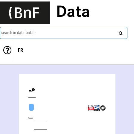
Data
search in data.bnf.fr
FR