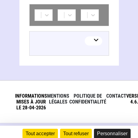
INFORMATIONS
MENTIONS
POLITIQUE DE
CONTACT
VERS
MISES À JOUR
LÉGALES
CONFIDENTIALITÉ
4.6
LE 28-04-2026
Tout accepter
Tout refuser
Personnaliser