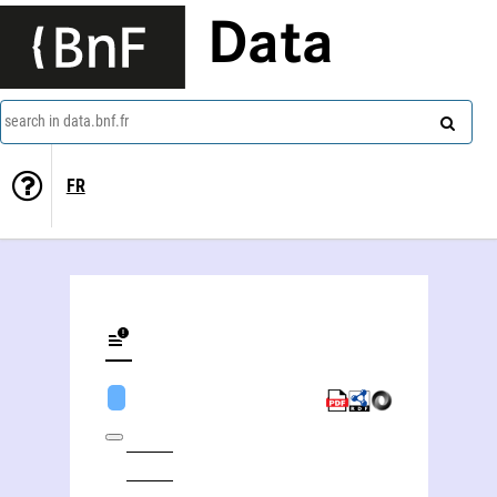
Data
search in data.bnf.fr
FR