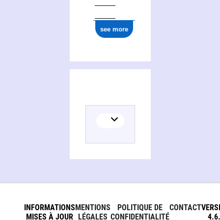
see more
INFORMATIONS
MENTIONS
POLITIQUE DE
CONTACT
VERS
MISES À JOUR
LÉGALES
CONFIDENTIALITÉ
4.6