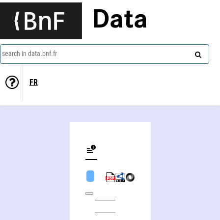
Data
search in data.bnf.fr
FR