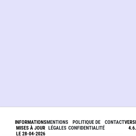
INFORMATIONS
MENTIONS
POLITIQUE DE
CONTACT
VERS
MISES À JOUR
LÉGALES
CONFIDENTIALITÉ
4.6
LE 28-04-2026