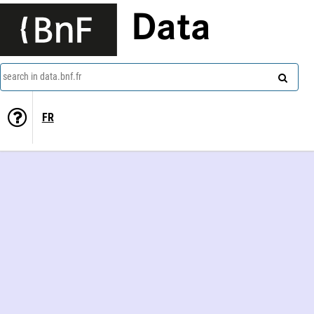
Data
search in data.bnf.fr
FR