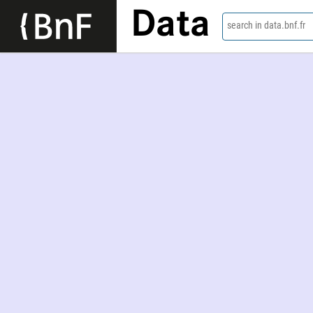
Data
search in data.bnf.fr