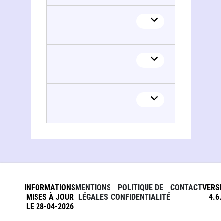
INFORMATIONS
MENTIONS
POLITIQUE DE
CONTACT
VERS
MISES À JOUR
LÉGALES
CONFIDENTIALITÉ
4.6
LE 28-04-2026