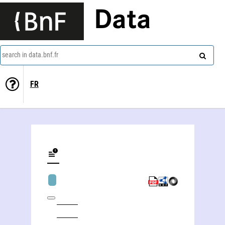
Data
search in data.bnf.fr
FR