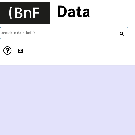
Data
search in data.bnf.fr
FR