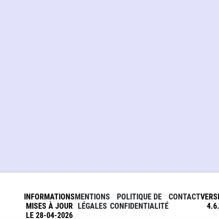
INFORMATIONS
MENTIONS
POLITIQUE DE
CONTACT
VERS
MISES À JOUR
LÉGALES
CONFIDENTIALITÉ
4.6
LE 28-04-2026