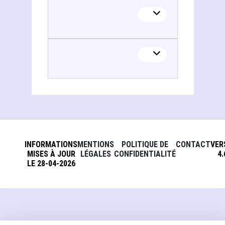
Cleveland museum of art
INFORMATIONS
MENTIONS
POLITIQUE DE
CONTACT
VER
MISES À JOUR
LÉGALES
CONFIDENTIALITÉ
4.
LE 28-04-2026