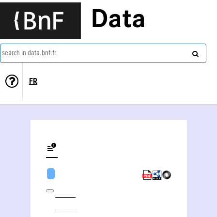
Data
search in data.bnf.fr
FR