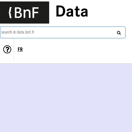
Data
search in data.bnf.fr
FR