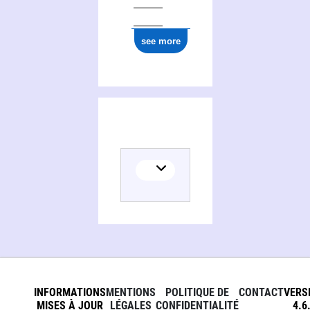
see more
INFORMATIONS
MENTIONS
POLITIQUE DE
CONTACT
VERS
MISES À JOUR
LÉGALES
CONFIDENTIALITÉ
4.6