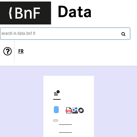
Data
search in data.bnf.fr
FR