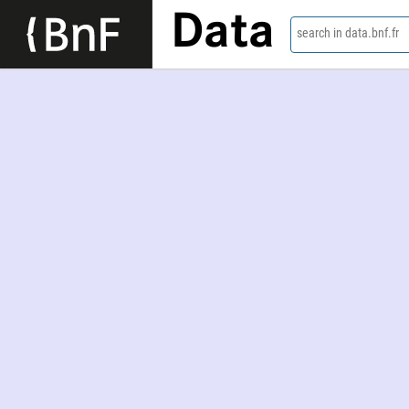
Data
search in data.bnf.fr