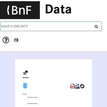
Data
search in data.bnf.fr
FR