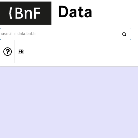
Data
search in data.bnf.fr
FR