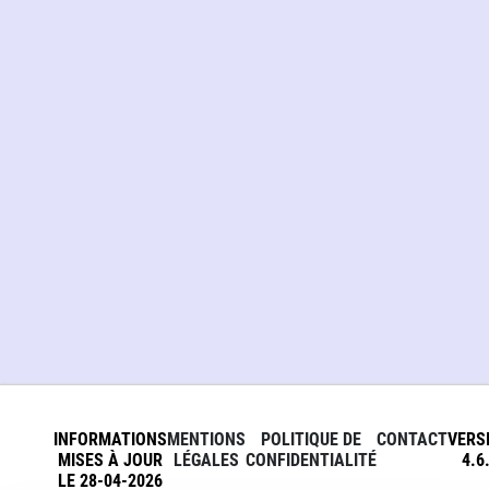
INFORMATIONS
MENTIONS
POLITIQUE DE
CONTACT
VERS
MISES À JOUR
LÉGALES
CONFIDENTIALITÉ
4.6
LE 28-04-2026