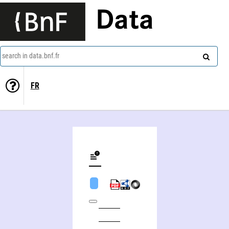
Data
search in data.bnf.fr
FR