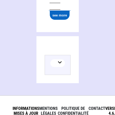
see more
INFORMATIONS
MENTIONS
POLITIQUE DE
CONTACT
VERS
MISES À JOUR
LÉGALES
CONFIDENTIALITÉ
4.6