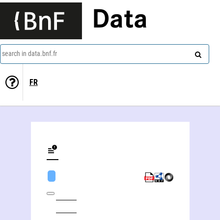
Data
search in data.bnf.fr
FR