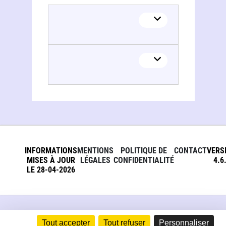
Richard Přikryl
INFORMATIONS
MENTIONS
POLITIQUE DE
CONTACT
VERS
MISES À JOUR
LÉGALES
CONFIDENTIALITÉ
4.6
LE 28-04-2026
Tout accepter
Tout refuser
Personnaliser