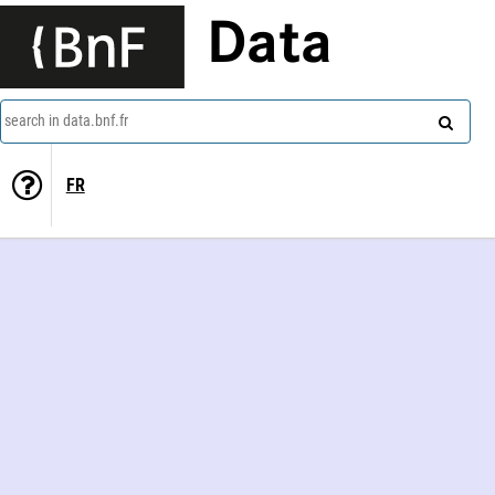
Data
search in data.bnf.fr
FR