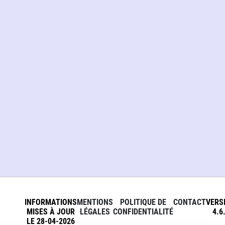
INFORMATIONS
MENTIONS
POLITIQUE DE
CONTACT
VERS
MISES À JOUR
LÉGALES
CONFIDENTIALITÉ
4.6
LE 28-04-2026