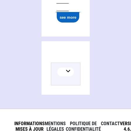
see more
INFORMATIONS
MENTIONS
POLITIQUE DE
CONTACT
VERS
MISES À JOUR
LÉGALES
CONFIDENTIALITÉ
4.6