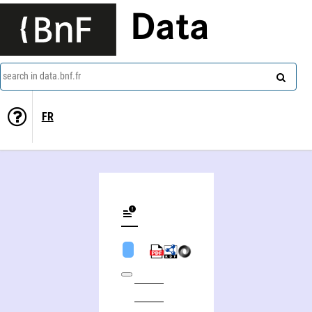
Data
search in data.bnf.fr
FR