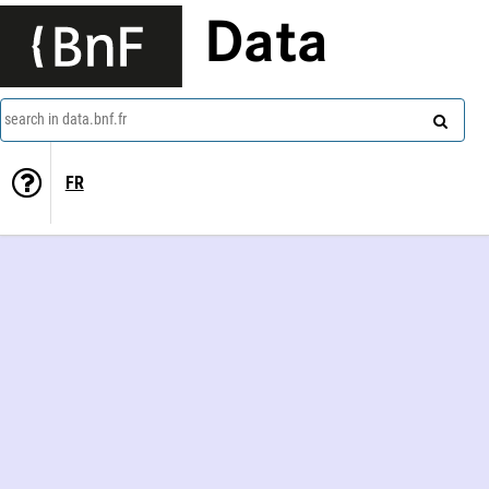
Data
search in data.bnf.fr
FR