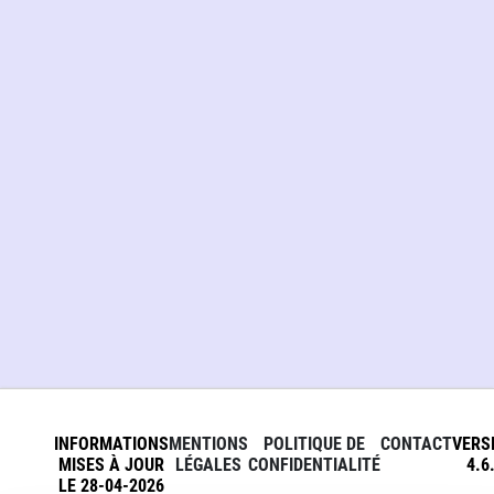
INFORMATIONS
MENTIONS
POLITIQUE DE
CONTACT
VERS
MISES À JOUR
LÉGALES
CONFIDENTIALITÉ
4.6
LE 28-04-2026