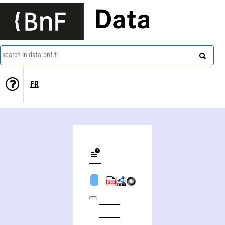
Data
search in data.bnf.fr
FR