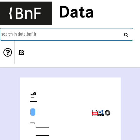
Data
search in data.bnf.fr
FR