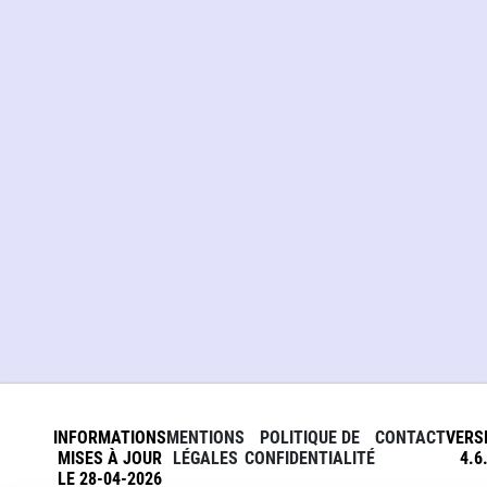
INFORMATIONS
MENTIONS
POLITIQUE DE
CONTACT
VERS
MISES À JOUR
LÉGALES
CONFIDENTIALITÉ
4.6
LE 28-04-2026