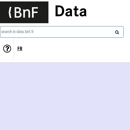
Data
search in data.bnf.fr
FR