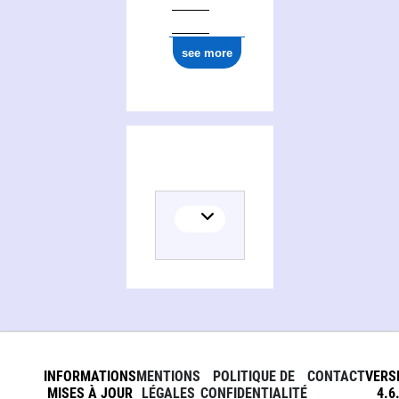
see more
INFORMATIONS
MENTIONS
POLITIQUE DE
CONTACT
VERS
MISES À JOUR
LÉGALES
CONFIDENTIALITÉ
4.6