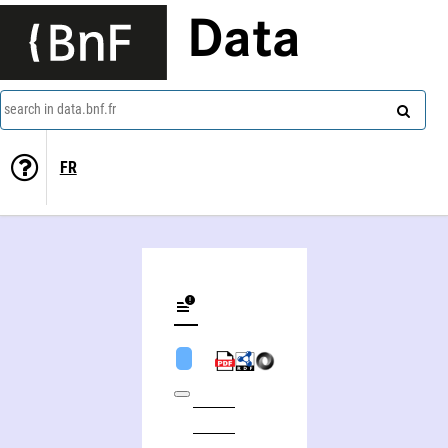
Data
search in data.bnf.fr
FR