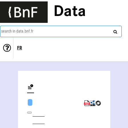
Data
search in data.bnf.fr
FR