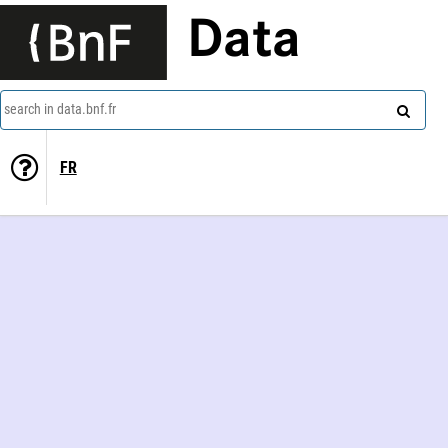
Data
search in data.bnf.fr
FR