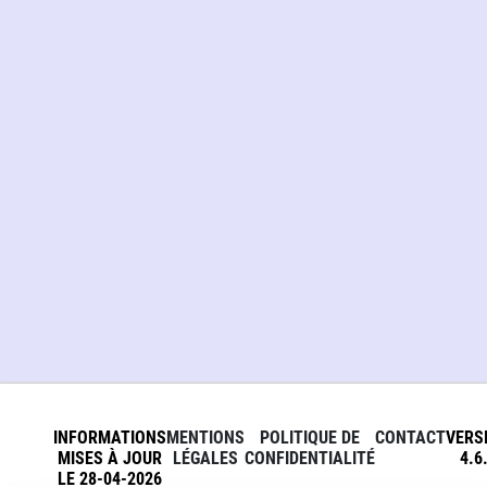
INFORMATIONS
MENTIONS
POLITIQUE DE
CONTACT
VERS
MISES À JOUR
LÉGALES
CONFIDENTIALITÉ
4.6
LE 28-04-2026