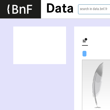
Data
search in data.bnf.fr