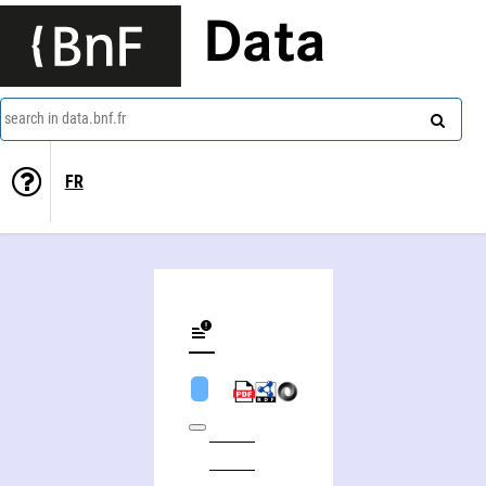
Data
search in data.bnf.fr
FR