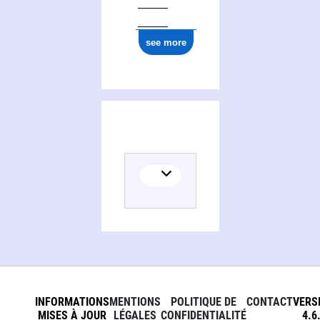
see more
INFORMATIONS
MENTIONS
POLITIQUE DE
CONTACT
VERS
MISES À JOUR
LÉGALES
CONFIDENTIALITÉ
4.6