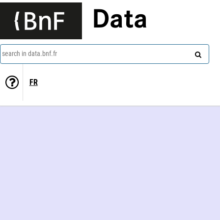
Data
search in data.bnf.fr
FR