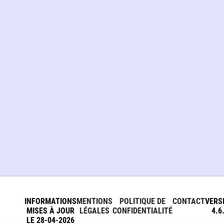
INFORMATIONS
MENTIONS
POLITIQUE DE
CONTACT
VERS
MISES À JOUR
LÉGALES
CONFIDENTIALITÉ
4.6
LE 28-04-2026