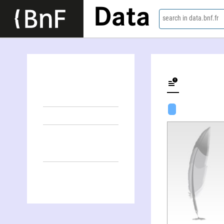
Data
search in data.bnf.fr