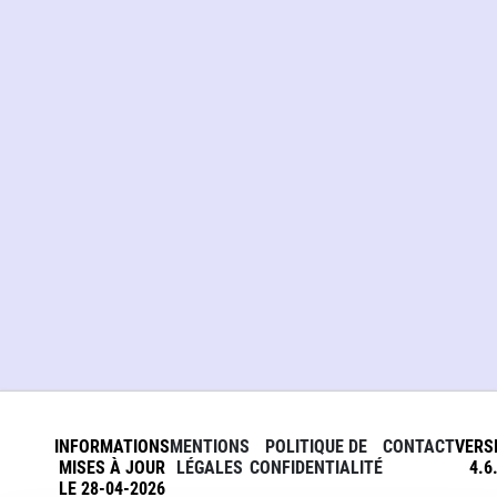
INFORMATIONS
MENTIONS
POLITIQUE DE
CONTACT
VERS
MISES À JOUR
LÉGALES
CONFIDENTIALITÉ
4.6
LE 28-04-2026