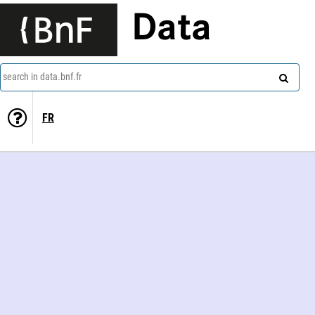
Data
search in data.bnf.fr
FR