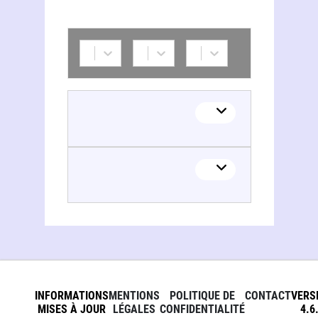
INFORMATIONS
MENTIONS
POLITIQUE DE
CONTACT
VERS
MISES À JOUR
LÉGALES
CONFIDENTIALITÉ
4.6