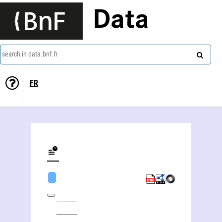
Data
search in data.bnf.fr
FR