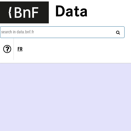
Data
search in data.bnf.fr
FR