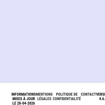
INFORMATIONS
MENTIONS
POLITIQUE DE
CONTACT
VERS
MISES À JOUR
LÉGALES
CONFIDENTIALITÉ
4.6
LE 28-04-2026