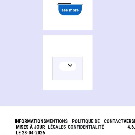
see more
Activities of Adrien Biry
INFORMATIONS
MENTIONS
POLITIQUE DE
CONTACT
VERS
MISES À JOUR
LÉGALES
CONFIDENTIALITÉ
4.6
LE 28-04-2026