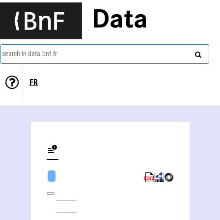
Data
search in data.bnf.fr
FR