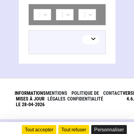
INFORMATIONS
MENTIONS
POLITIQUE DE
CONTACT
VERS
MISES À JOUR
LÉGALES
CONFIDENTIALITÉ
4.6
LE 28-04-2026
Tout accepter
Tout refuser
Personnaliser