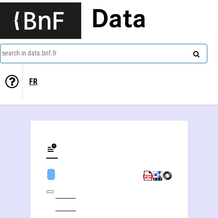
Data
search in data.bnf.fr
FR