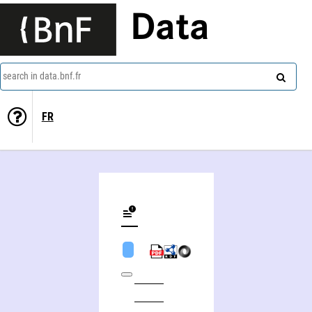
Data
search in data.bnf.fr
FR