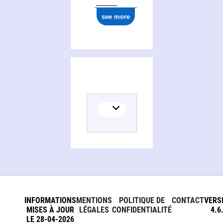
0000 0001 1094 4177
see more
INFORMATIONS
MENTIONS
POLITIQUE DE
CONTACT
VERS
MISES À JOUR
LÉGALES
CONFIDENTIALITÉ
4.6
LE 28-04-2026