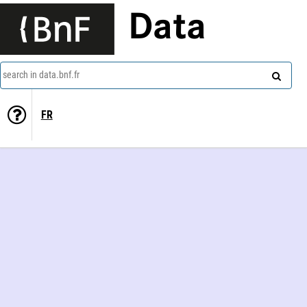
Data
search in data.bnf.fr
FR