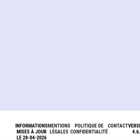
INFORMATIONS
MENTIONS
POLITIQUE DE
CONTACT
VERS
MISES À JOUR
LÉGALES
CONFIDENTIALITÉ
4.6
LE 28-04-2026