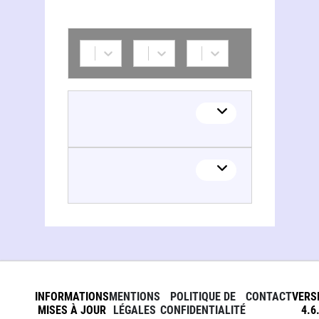
INFORMATIONS
MENTIONS
POLITIQUE DE
CONTACT
VERS
MISES À JOUR
LÉGALES
CONFIDENTIALITÉ
4.6