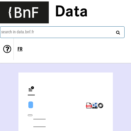
Data
search in data.bnf.fr
FR