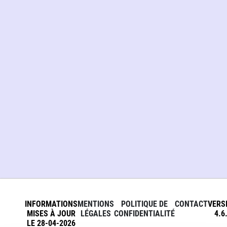
INFORMATIONS
MENTIONS
POLITIQUE DE
CONTACT
VERS
MISES À JOUR
LÉGALES
CONFIDENTIALITÉ
4.6
LE 28-04-2026