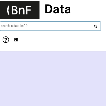
Data
search in data.bnf.fr
FR