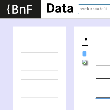
Data
search in data.bnf.fr