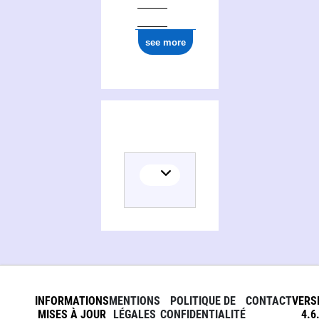
see more
INFORMATIONS
MENTIONS
POLITIQUE DE
CONTACT
VERS
MISES À JOUR
LÉGALES
CONFIDENTIALITÉ
4.6