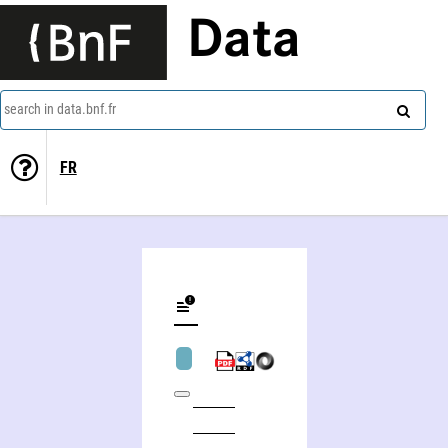
Data
search in data.bnf.fr
FR