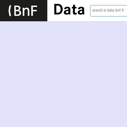
Data
search in data.bnf.fr