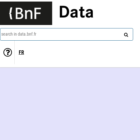
Data
search in data.bnf.fr
FR