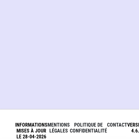
INFORMATIONS
MENTIONS
POLITIQUE DE
CONTACT
VERS
MISES À JOUR
LÉGALES
CONFIDENTIALITÉ
4.6
LE 28-04-2026