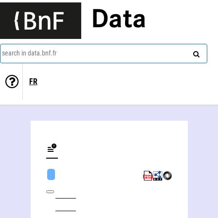
Data
search in data.bnf.fr
FR