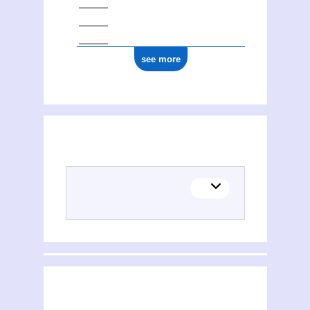
see more
(