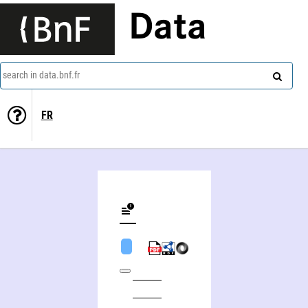
Data
search in data.bnf.fr
FR