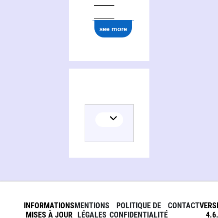
see more
INFORMATIONS
MENTIONS
POLITIQUE DE
CONTACT
VERS
MISES À JOUR
LÉGALES
CONFIDENTIALITÉ
4.6