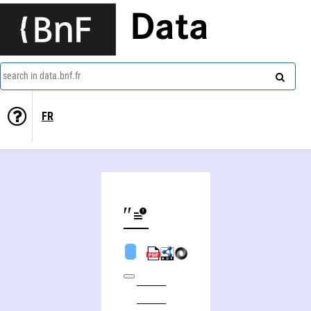
Data
search in data.bnf.fr
FR
Iliâ Rajkov Blʺskov (18..-19..)